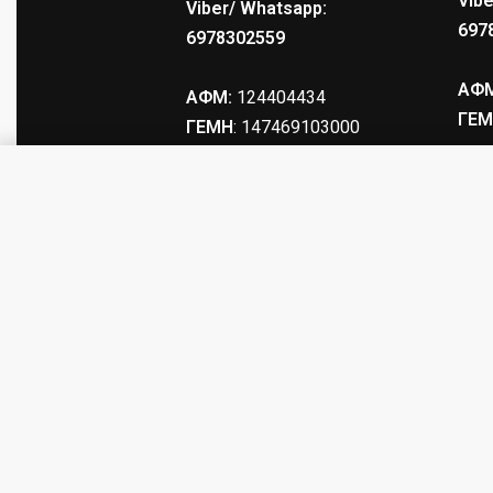
Vibe
Viber/ Whatsapp:
697
6978302559
ΑΦΜ
ΑΦΜ:
124404434
ΓΕΜ
ΓΕΜΗ
: 147469103000
ΑΟΡΤΗΡΙΟΥΧΟΙ ΚΟΝΤΑΚΙΟΥ ΔΙΑΙΡ
© tacticalstore.gr. All rights reserved.
Produced by
eTouch