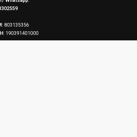
r/ Whatsapp:
8302559
:
803135356
Η
: 190391401000
ΟΥΜΕΝΟΙ
8.10
€