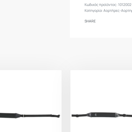
1012002
Κατηγορία:
Αορτήρες-Αορτη
SHARE