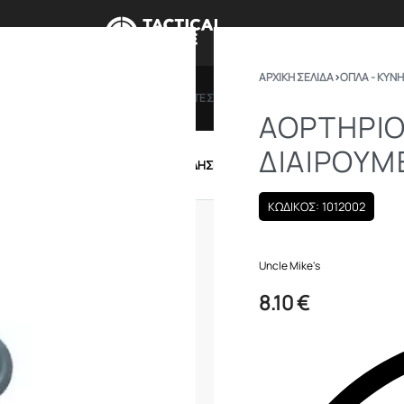
ΑΡΧΙΚΉ ΣΕΛΊΔΑ
›
ΟΠΛΑ - ΚΥΝΗ
ΠΡΟΣΦΟΡΕΣ
ΔΩΡΟΚΑΡΤΕΣ
BRANDS
ΠΟΙΟ
ΑΟΡΤΗΡΙΟ
ΔΙΑΙΡΟΥΜ
IRSOFT
ΕΝΔΥΣΗ – ΥΠΟΔΗΣΗ
ΕΞΟΠΛΙΣΜΟΣ
ΚΩΔΙΚΟΣ: 1012002
Uncle Mike's
8.10
€