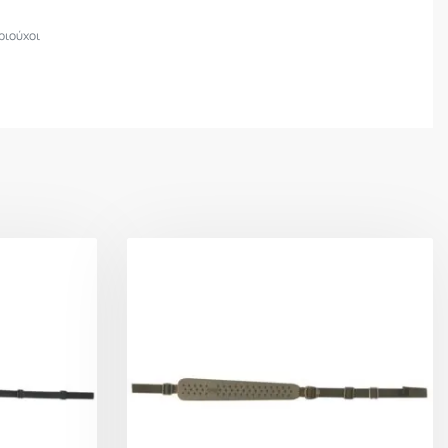
ριούχοι