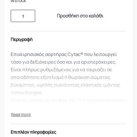
IN STOCK
Προσθήκη στο καλάθι
Περιγραφή
Επιχειρησιακός αορτήρας Cytac® που λειτουργεί
τόσο για δεξιόχειρες όσο και για αριστερόχειρες.
Είναι πλήρως ρυθμιζόμενος για να ταιριάζει σε
οποιοδήποτε εξοπλισμό ή θωράκιση σώματος.
Εύκαμπτος, υψηλής πυκνότητας ελαστικός ιμάντας
τύπου bungee.
Είναι συμβατός με τουφέκι AR-15 ή παρόμοιου τύπου.
ΠΛΗΡΟΦΟΡΙΕΣ ΠΡΟΪΟΝΤΟΣ
Μάρκα: CYTAC
Επιπλέον πληροφορίες