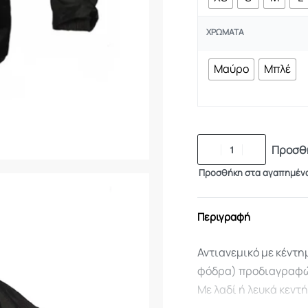
ΧΡΏΜΑΤΑ
Μαύρο
Μπλέ
Προσθή
Προσθήκη στα αγαπημέν
Περιγραφή
Αντιανεμικό με κέντη
φόδρα) προδιαγραφώ
Με λαδί ή λευκά κεντ