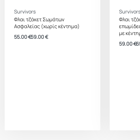
Survivors
Survivor
Φλαι τζάκετ Σωμάτων
Φλαι τζά
Ασφαλείας (χωρίς κέντημα)
επωμίδε
με κέντη
55.00
€
59.00
€
59.00
€
6