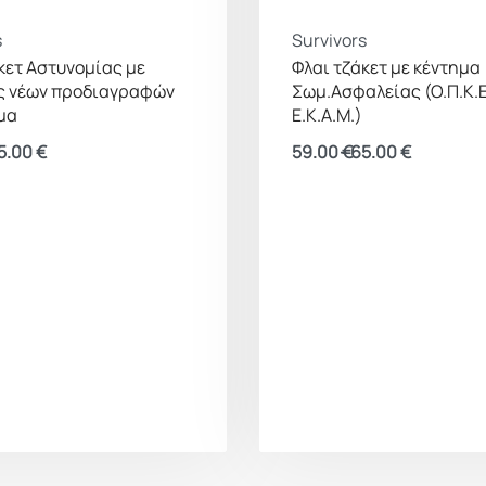
s
Survivors
κετ Αστυνομίας με
Φλαι τζάκετ με κέντημα
ς νέων προδιαγραφών
Σωμ.Ασφαλείας (Ο.Π.Κ.Ε
μα
Ε.Κ.Α.Μ.)
5.00
€
59.00
€
65.00
€