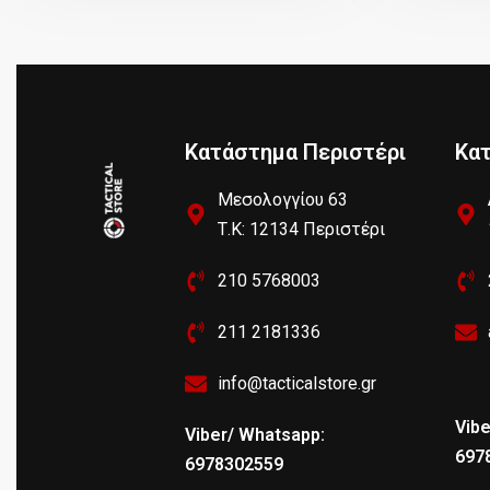
Κατάστημα Περιστέρι
Κα
Μεσολογγίου 63
Τ.Κ: 12134 Περιστέρι
210 5768003
211 2181336
info@tacticalstore.gr
Vibe
Viber/ Whatsapp:
697
6978302559