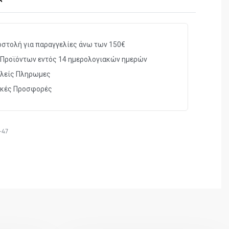
weight construction
llation, replaces the original handguard
ired
στολή για παραγγελίες άνω των 150€
fiberglass reinforced polymer composite
Προϊόντων εντός 14 ημερολογιακών ημερών
 olive drab green or flat dark earth
λείς Πληρωμες
ικές Προσφορές
K-47