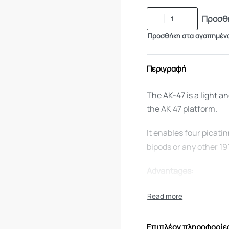
Προσθή
Προσθήκη στα αγαπημέν
Περιγραφή
The AK-47 is a light 
the AK 47 platform.
It enables four picatin
bipods or any other 1
Advantages:
Enables four 1913 
Provides a secure
Tested under extr
Επιπλέον πληροφορίε