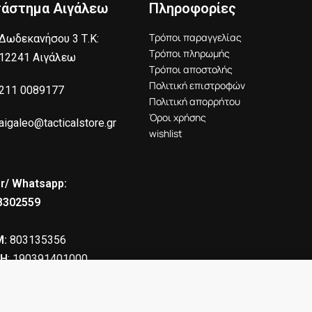
τάστημα Αιγάλεω
Πληροφορίες
Τρόποι παραγγελίας
Δωδεκανήσου 3 Τ.Κ:
Τρόποι πληρωμής
12241 Αιγάλεω
Τρόποι αποστολής
Πολιτική επιστροφών
211 0089177
Πολιτική απορρήτου
Όροι χρήσης
aigaleo@tacticalstore.gr
wishlist
r/ Whatsapp:
8302559
:
803135356
Η
: 190391401000
86.00
€