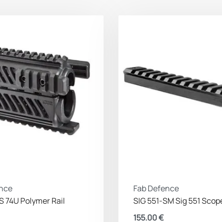
nce
Fab Defence
S 74U Polymer Rail
SIG 551-SM Sig 551 Sco
155.00
€