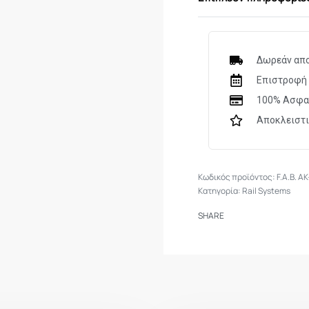
Durable and light
Quick & easy insta
No gunsmith requ
Δωρεάν απο
Constructed from 
Επιστροφή 
Available in black,
100% Ασφα
Compatibility:
Αποκλειστ
AK47 / 74 variants
F.A.B. A
Κατηγορία:
Rail Systems
SHARE