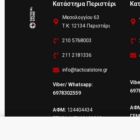
Κατάστημα Περιστέρι
Κα
Μεσολογγίου 63
Τ.Κ: 12134 Περιστέρι
210 5768003
211 2181336
info@tacticalstore.gr
Vibe
Viber/ Whatsapp:
697
6978302559
ΑΦΜ
ΑΦΜ:
124404434
ΓΕΜ
ΓΕΜΗ
: 147469103000
AK-47 Polymer Handguard