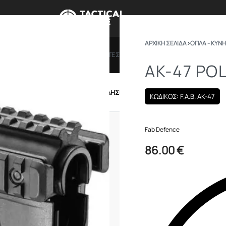
ΑΡΧΙΚΉ ΣΕΛΊΔΑ
›
ΟΠΛΑ - ΚΥΝΗ
ΠΡΟΣΦΟΡΕΣ
ΔΩΡΟΚΑΡΤΕΣ
BRANDS
ΠΟΙΟ
AK-47 PO
IRSOFT
ΕΝΔΥΣΗ – ΥΠΟΔΗΣΗ
ΕΞΟΠΛΙΣΜΟΣ
ΚΩΔΙΚΟΣ: F.A.B. AK-47
Fab Defence
86.00
€