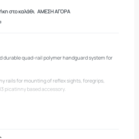
κη στο καλάθι
ΑΜΕΣΗ ΑΓΟΡΑ
α
and durable quad-rail polymer handguard system for
ny rails for mounting of reflex sights, foregrips,
913 picatinny based accessory.
MIL-STD picatinny rails
 platform for reflex-sights and lasers attachment
eme conditions, will not melt or deform
ς