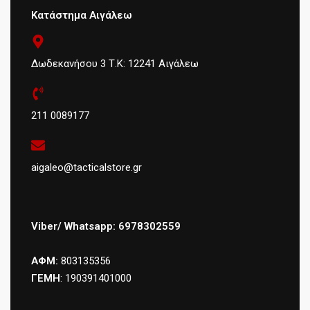
Κατάστημα Αιγάλεω
Δωδεκανήσου 3 Τ.Κ: 12241 Αιγάλεω
211 0089177
aigaleo@tacticalstore.gr
Viber/ Whatsapp: 6978302559
ΑΦΜ:
803135356
ΓΕΜΗ
: 190391401000