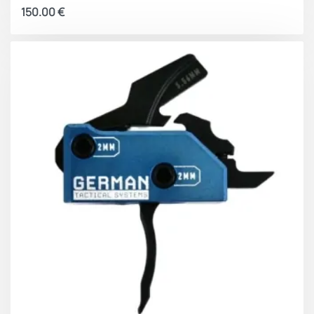
150.00
€
Στυλ: Drop-In