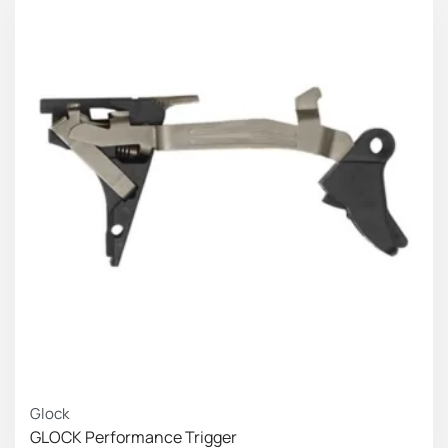
Προδιαγραφές:
Το Red Flat-Faced Trigger Kit από την Agency
Arms είναι μια drop-in αναβάθμιση για πιστόλια
Glock που βελτιώνει το τράβηγμα της σκανδάλης
με ελάχιστο χρόνο πριν από την επαναφορά.
Διαθέτει κόκκινο ανοδιωμένο φινίρισμα,
κατασκευή εξ ολοκλήρου από αλουμίνιο και
διατηρεί τη λειτουργία του εργοστασιακού
μοχλού ασφαλείας.
Διαθέσιμο για διάφορα μοντέλα Glock,
διατίθεται σε διαμορφώσεις για Gen1-4 και Gen5.
Χαρακτηριστικά
:
Φινίρισμα: Κόκκινο
Glock
Μάρκα: Glock
GLOCK Performance Trigger
Μοντέλο: 37,17,19,22,26,35,24,32,23,34,33,27,31