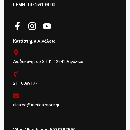
ΓΕΜΗ
: 147469103000
Κατάστημα Αιγάλεω
Δωδεκανήσου 3 Τ.Κ: 12241 Αιγάλεω
211 0089177
aigaleo@tacticalstore.gr
Viber/ Whatsapp: 6978302559