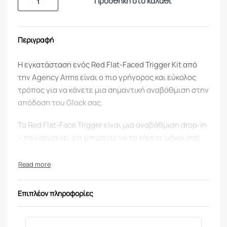
Προσθήκη στο καλάθι
Περιγραφή
Η εγκατάσταση ενός Red Flat-Faced Trigger Kit από
την Agency Arms είναι ο πιο γρήγορος και εύκολος
τρόπος για να κάνετε μια σημαντική αναβάθμιση στην
απόδοση του Glock σας.
Το Red Flat-Face Trigger είναι μια αναβάθμιση drop-in
– που σημαίνει ότι μπορείτε να το κάνετε μόνοι σας
μέσα σε λίγα λεπτά – που δίνει στο Glock σας ένα
αισθητά πιο ομαλό τράβηγμα της σκανδάλης με
ελάχιστο χρόνο πριν από την επαναφορά καθώς και
μια σύντομη, γρήγορη επαναφορά.
Επιπλέον πληροφορίες
Εύκολη, γρήγορη εγκατάσταση.
Η λειτουργία του κρίσιμου μοχλού εργοστασιακής