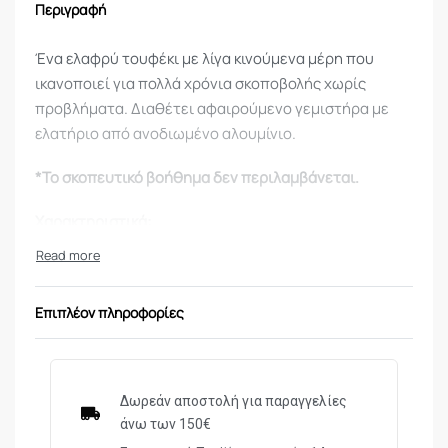
Περιγραφή
Ένα ελαφρύ τουφέκι με λίγα κινούμενα μέρη που
ικανοποιεί για πολλά χρόνια σκοποβολής χωρίς
προβλήματα. Διαθέτει αφαιρούμενο γεμιστήρα με
ελατήριο από ανοδιωμένο αλουμίνιο.
*Το σκοπευτικό βοήθημα δεν περιλαμβάνεται.
Χαρακτηριστικά:
Σύστημα όπλισης:
Bolt action με ασφάλεια
Κάννη:
FX Smooth Twist, μήκους 500mm
Επιπλέον πληροφορίες
Διαμέτρημα:
5,5mm (.22)
Ταχύτητα βολής:
265 m/s (870 ft/s)
Ενέργεια:
36 Joule
Αεροκύλινδρος:
185 cc, μη αφαιρούμενος,
Δωρεάν αποστολή για παραγγελίες
μέγιστη πίεση 220 bar
άνω των 150€
Χωρητικότητα βολών:
Περίπου 30 πλήρεις βολές