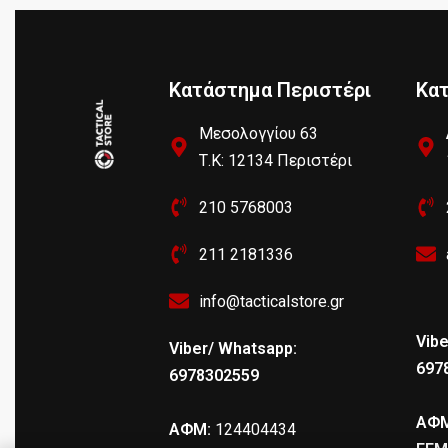
Κατάστημα Περιστέρι
Κα
Μεσολογγίου 63
Τ.Κ: 12134 Περιστέρι
210 5768003
211 2181336
info@tacticalstore.gr
Vibe
Viber/ Whatsapp:
697
6978302559
ΑΦΜ
ΑΦΜ:
124404434