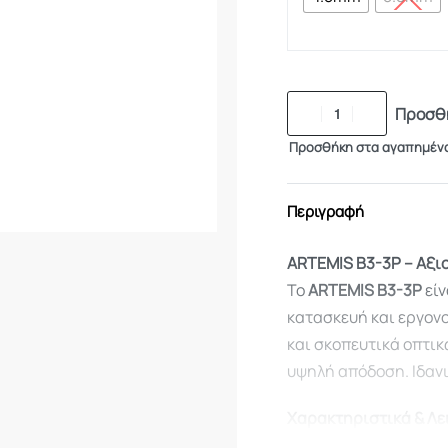
Προσθή
Προσθήκη στα αγαπημέν
Περιγραφή
ARTEMIS B3-3P – Αξιο
Το
ARTEMIS B3-3P
είν
κατασκευή και εργον
και σκοπευτικά οπτι
υψηλή απόδοση. Ιδαν
Χαρακτηριστικά & Λε