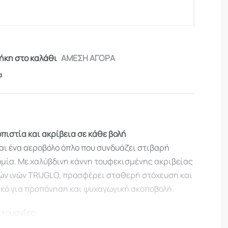
κη στο καλάθι
ΑΜΕΣΗ ΑΓΟΡΑ
α
πιστία και ακρίβεια σε κάθε βολή
αι ένα αεροβόλο όπλο που συνδυάζει στιβαρή
ομία. Με χαλύβδινη κάννη τουφεκισμένης ακριβείας
κών ινών TRUGLO, προσφέρει σταθερή στόχευση και
ικό για προπόνηση και ψυχαγωγική σκοποβολή.
ιτουργίες: