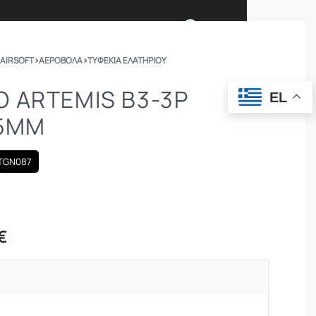
0
 AIRSOFT
›
ΑΕΡΟΒΟΛΑ
›
ΤΥΦΈΚΙΑ ΕΛΑΤΗΡΊΟΥ
Ι ΕΙΜΑΣΤΕ
ΕΠΙΚΟΙΝΩΝΙΑ
 ARTEMIS B3-3P
EL
.5MM
ΣΩΜΑΤΑ ΑΣΦΑΛΕΙΑΣ
OUTDOOR
TGN087
€