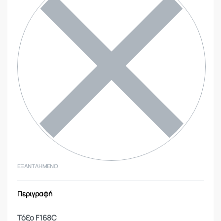
ΕΞΑΝΤΛΗΜΈΝΟ
Περιγραφή
Τόξο F168C