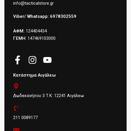
info@tacticalstore.gr
Viber/ Whatsapp: 6978302559
ΑΦΜ:
124404434
ΓΕΜΗ
: 147469103000
Κατάστημα Αιγάλεω
Δωδεκανήσου 3 Τ.Κ: 12241 Αιγάλεω
211 0089177