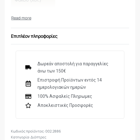
Μήκος (χιλ.)
315
Επίστρωση
Πλήρως πολυ-επιστρωμένα 11
Κρυστάλλων
στρώσεων
Επιπλέον πληροφορίες
Αντικραδασμική
Ναι
Στεγανή
Ναι
Δωρεάν αποστολή για παραγγελίες
κατασκευή
άνω των 150€
Αντιθαμβωτική
Επιστροφή Προϊόντων εντός 14
(Γόμωση
Ναι
ημερολογιακών ημερών
αζώτου)
100% Ασφαλείς Πληρωμες
Τύπος
Αποκλειστικές Προσφορές
σκοπευτικού
30/30
σταυρου
002.2886
Φωτιζόμενη
Όχι
Κατηγορία:
Διόπτρες