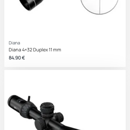
100 ΜΟΑ
Δεξια-Αριστερά
Ρυθμιση Πάνω-
1/4 ΜΟΑ
κάτω (ανά κλικ)
Εύρος ρύθμισης
100 ΜΟΑ
Diana
Πάνω-κάτω
Diana 4×32 Duplex 11 mm
Parallax
Σταθερό
84.90
€
Βάρος (γρ.)
402