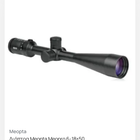
Meopta
Διόπτρα Meopta Meopro 6-18×50