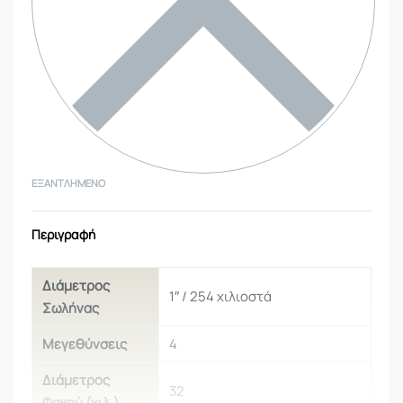
ΕΞΑΝΤΛΗΜΈΝΟ
Περιγραφή
Διάμετρος
1″
/ 254 χιλιοστά
Σωλήνας
Μεγεθύνσεις
4
Διάμετρος
32
Φακού (χιλ.)