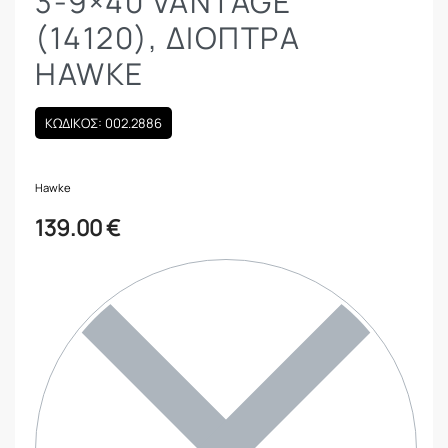
3-9×40 VANTAGE
(14120), ΔΙΌΠΤΡΑ
HAWKE
ΚΩΔΙΚΟΣ: 002.2886
Hawke
139.00
€