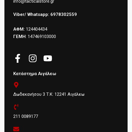
info@tacticalstore.gr
Viber/ Whatsapp: 6978302559
ΑΦΜ:
124404434
ΓΕΜΗ
: 147469103000
Κατάστημα Αιγάλεω
Δωδεκανήσου 3 Τ.Κ: 12241 Αιγάλεω
211 0089177