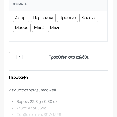
ΧΡΏΜΑΤΑ
Ασημί
Πορτοκαλί
Πράσινο
Κόκκινο
Μαύρο
Μπεζ
Μπλέ
Προσθήκη στο καλάθι
Περιγραφή
Δεν υποστηρίζει magwell
Βάρος: 22,8 g / 0,80 oz
Υλικό: Αλουμίνιο
Συμβατότητα: S&W MP9