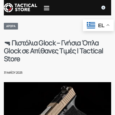
0
EL
ΆΡΘΡΑ
🔫 Πιστόλια Glock – Γνήσια Όπλα
Glock σε Απίθανες Τιμές | Tactical
Store
31 ΜΑΪ́ΟΥ 2025