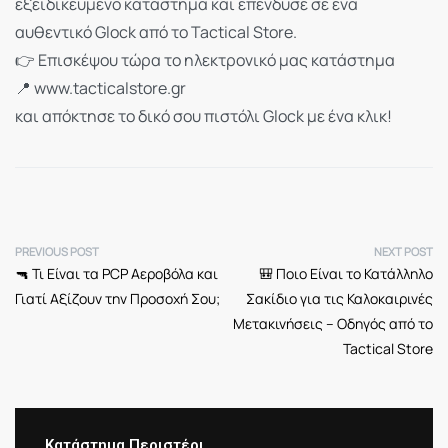
εξειδικευμένο κατάστημα και επένδυσε σε ένα
αυθεντικό Glock από το Tactical Store.
👉 Επισκέψου τώρα το ηλεκτρονικό μας κατάστημα
📍 www.tacticalstore.gr
και απόκτησε το δικό σου πιστόλι Glock με ένα κλικ!
PREVIOUS POST
NEXT POST
🔫 Τι Είναι τα PCP Αεροβόλα και
🎒 Ποιο Είναι το Κατάλληλο
Γιατί Αξίζουν την Προσοχή Σου;
Σακίδιο για τις Καλοκαιρινές
Μετακινήσεις – Οδηγός από το
Tactical Store
Κατάστημα Περιστέρι