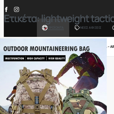
Ετικέτα:
lightweight tacti
ΠΡΟΪΟΝΤΑ
ΝΕΕΣ ΑΦΙΞΕΙΣ
ΟΠΛΑ – ΚΥΝΗΓΙ – ΣΚΟΠΟΒΟΛΗ
ΑΕΡΟΒΟΛΑ – A